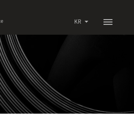
ce
KR