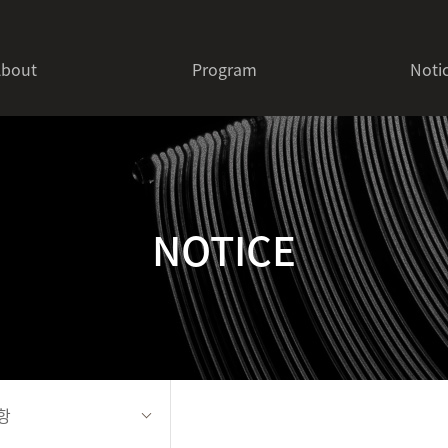
About
Program
Noti
- PAL LINK
- PAL FESTIVAL
- PAL WORKSHOP
NOTICE
- ASIAN POP FESTIVAL
항