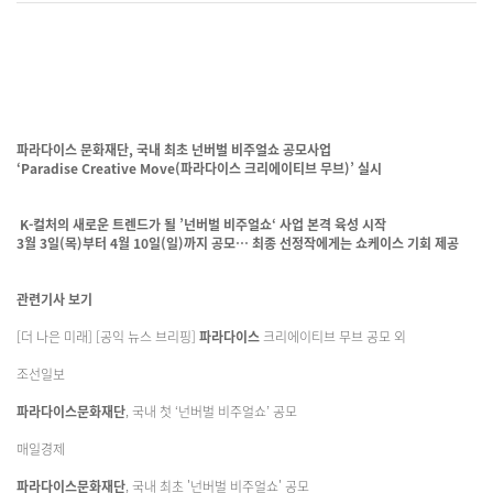
파라다이스 문화재단, 국내 최초 넌버벌 비주얼쇼 공모사업
‘Paradise Creative Move(
파라다이스 크리에이티브 무브)’ 실시
K-컬처의 새로운 트렌드가 될 ’넌버벌 비주얼쇼‘ 사업 본격 육성 시작
3월 3일(목)부터 4월 10일(일)까지 공모… 최종 선정작에게는 쇼케이스 기회 제공
관련기사 보기
[더 나은 미래] [공익 뉴스 브리핑]
파라다이스
크리에이티브 무브 공모 외
조선일보
파라다이스문화재단
, 국내 첫 ‘넌버벌 비주얼쇼’ 공모
매일경제
파라다이스문화재단
, 국내 최초 '넌버벌 비주얼쇼' 공모