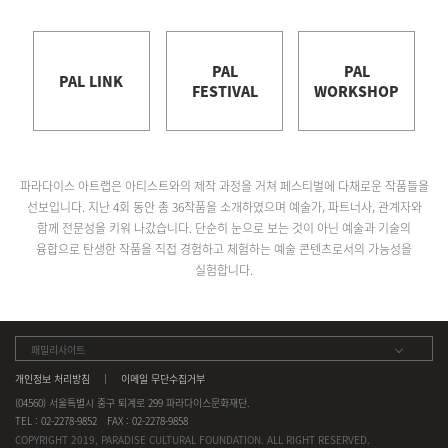
PAL
PAL
PAL LINK
FESTIVAL
WORKSHOP
파라다이스 아트랩은 아티스트와의 제작 과정을 거쳐 페스티벌에 다채로운 작품들을
선보입니다.
지난 4회 동안 총 36작품을 소개하였으며 예술가, 파트너사, 관계자와
함께 전문성을 키워 나갔습니다.
단순히 눈으로 보는 것이 아닌 예술과 기술의
융합으로 탄생한 작품을 직접 경험하고 체험하는 예술 콘텐츠로서의 가능성을
실험합니다.
패밀리사이트
개인정보 처리방침
이메일 무단수집거부
(04560) 서울특별시 중구 퇴계로 299 파라다이스문화재단.
TEL : 02-2278-9852
FAX : 02-2278-9858
COPYRIGHT 2019, PARADISE CULTURAL FOUNDATION. ALL RIGHT RESERVED.