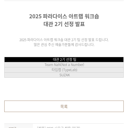
2025
파라다이스 아트랩 워크숍
대관
2
기 선정 발표
2025
파라다이스 아트랩 워크숍 대관
2
기 팀 선정 발표 드립니다
.
많은 관심 주신 예술가분들께 감사드립니다
.
대관
2
기 선정 팀
Team NaN(Not a Number)
타입랩
(TypeLab)
SUZAK
목록