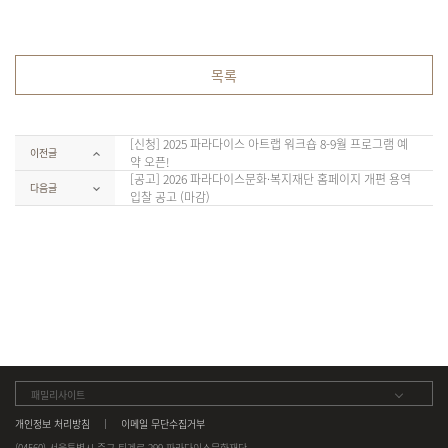
목록
[신청] 2025 파라다이스 아트랩 워크숍 8-9월 프로그램 예
이전글
약 오픈!
[공고] 2026 파라다이스문화·복지재단 홈페이지 개편 용역
다음글
입찰 공고 (마감)
패밀리사이트
개인정보 처리방침
이메일 무단수집거부
(04560) 서울특별시 중구 퇴계로 299 파라다이스문화재단.