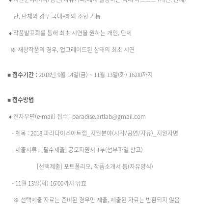
단, 단체의 경우 국내+해외 조합 가능
♦ 작품발표회를 통해 최초 시연을 원하는 개인, 단체
※ 재창작품의 경우, 업그레이드된 상태의 최초 시연
■ 접수기간 :
2018년 9월 14일(금) ~ 11월 13일(화) 16:00까지
■ 접수방법
♦ 전자우편(e-mail) 접수 : paradise.artlab@gmail.com
- 제목 : 2018 파라다이스아트랩_지원분야(시각/공연/자유)_지원자명
- 제출서류 : [필수제출] 공모지원서 1부(첨부파일 참고)
[선택제출] 포트폴리오, 작품소개서 등(자유양식)
- 11월 13일(화) 16:00까지 유효
※ 선택제출 자료는 준비된 경우만 제출, 제출된 자료는 반환되지 않음