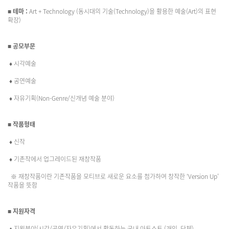
■
테마 :
Art + Technology (동시대의 기술(Technology)을 활용한 예술(Art)의 표현
확장)
■ 공모부문
♦ 시각예술
♦ 공연예술
♦ 자유기획(Non-Genre/신개념 예술 분야)
■ 작품형태
♦ 신작
♦ 기존작에서 업그레이드된 재창작품
※ 재창작품이란 기존작품을 모티브로 새로운 요소를 첨가하여 창작한 ‘Version Up’
작품을 뜻함
■ 지원자격
♦ 지원분야(시각/공연/자유기획)에서 활동하는 국내 아트스트 (개인, 단체)