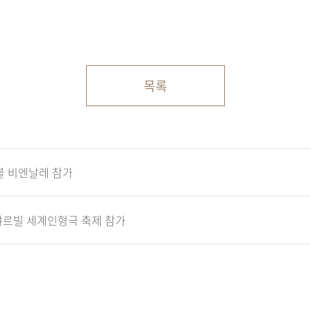
목록
불 비엔날레 참가
 샤르빌 세계인형극 축제 참가