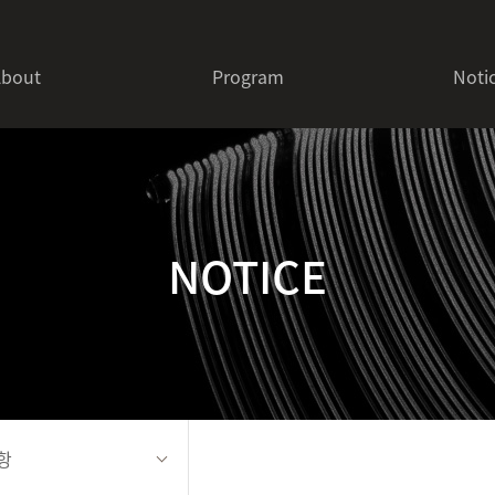
About
Program
Noti
- PAL LINK
- PAL FESTIVAL
- PAL WORKSHOP
NOTICE
- ASIAN POP FESTIVAL
항