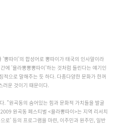
'와 '뽕따이'의 합성어로 뽕따이가 태국의 인사말이라
하여간에 '욜라뽕뽕뽕따이'하는 것처럼 들린다는 얘기인
상징적으로 말해주는 듯 하다. 다종다양한 문화가 한꺼
스러운 것이기 때문이다.
. "원곡동의 숨어있는 힘과 문화적 가치들을 발굴
 2009 원곡동 페스티벌 <욜라뽕따이>는 지역 리서치
으로' 등의 프로그램을 마련, 이주민과 원주민, 일반