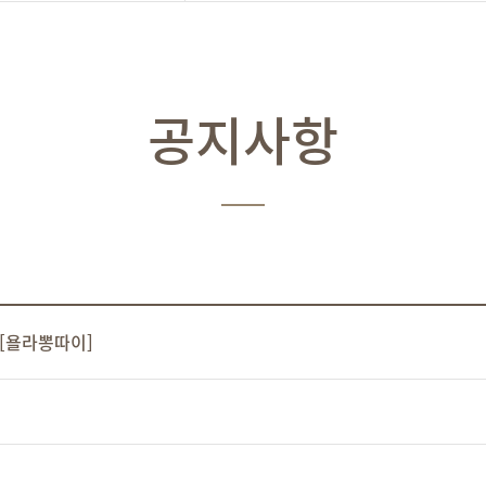
공지사항
 [욜라뽕따이]