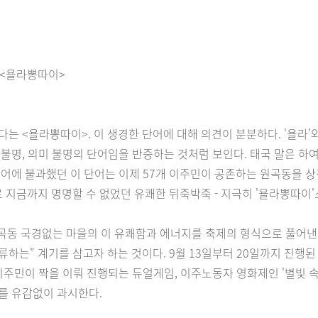
 <욜라뽕따이>
는 <욜라뽕따이>. 이 생경한 단어에 대해 의견이 분분하다. '욜라
 불명, 의미 불명의 단어임을 반증하는 것처럼 보인다. 태국 말은 
성어에 불과했던 이 단어는 이제 57개 이주민이 공존하는 원곡동을 
지금까지 명명할 수 없었던 유쾌한 뒤죽박죽 - 지극히 '욜라뽕따이'
곡동 국경없는 마을의 이 유쾌함과 에너지를 축제의 형식으로 풀어낸다
하는" 계기를 삼고자 하는 것이다. 9월 13일부터 20일까지 진행된
이주민이 짝을 이뤄 진행되는 듀얼게임, 이주노동자 영화제인 '별빛 속
를 유감없이 과시한다.