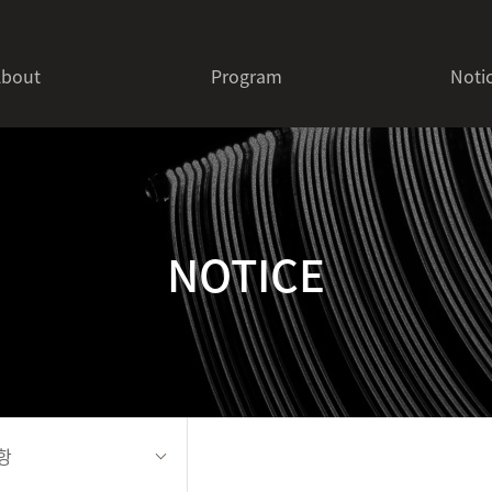
About
Program
Noti
- PAL LINK
- PAL FESTIVAL
- PAL WORKSHOP
NOTICE
- ASIAN POP FESTIVAL
항