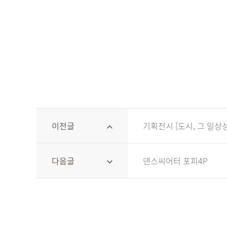
이전글
기획전시 [도시, 그 일상성과 현
다음글
댄스씨어터 포피4P